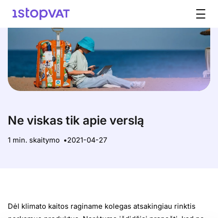
Pereiti prie turinio
Ne viskas tik apie verslą
1 min. skaitymo
2021-04-27
Dėl klimato kaitos raginame kolegas atsakingiau rinktis