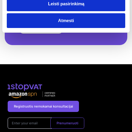
Leisti pasirinkimą
Ar reikia vietos
mokesčių atstovo?
Ar galima deklaruoti ir
Atmesti
registruoti atgaline
data?
Registruotis nemokamai konsultacijai
Prenumeruoti