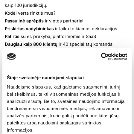
kaip 100 jurisdikcijų.
Kodėl verta rinktis mus?
Pasaulinė aprėptis
ir vietos partneriai
Priskirtas vadybininkas
ir laiku teikiamos deklaracijos
Patirtis
su el. prekyba, platformomis ir SaaS
Daugiau kaip 800 klientų
ir 40 specialistų komanda
Kaip dirbame?
Nemokama pirminė konsultacija ir PVM prievolių patikra
Parengiame individualų registracijos bei deklaravimo planą
Surenkame duomenis ir bendraujame su mokesčių
Šioje svetainėje naudojami slapukai
institucijomis
Naudojame slapukus, kad galėtume suasmeninti turinį
Pildome ir teikiame deklaracijas. Informuojame apie
bei skelbimus, teikti visuomeninės medijos funkcijas ir
mokėjimus ir terminus
analizuoti srautą. Be to, svetainės naudojimo informaciją
Ką gaunate?
bendriname su visuomeninės medijos, reklamavimo ir
PVM registracija reikiamose šalyse
analizės partneriais, kurie gali ją pridėti prie kitos jūsų
Periodinės deklaracijos ir mokėjimų suvestinės
pateiktos arba naudojant paslaugas surinktos
Rizikų ir pakeitimų stebėsena
informacijos.