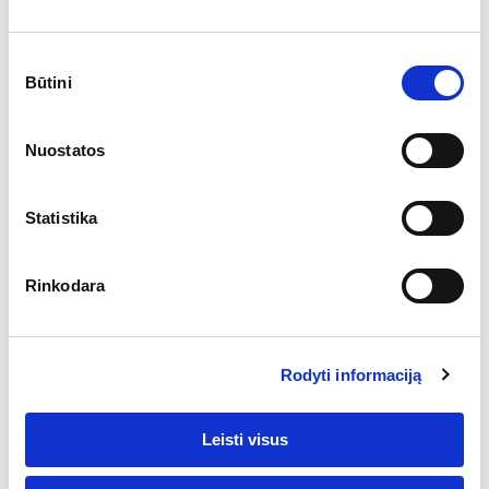
Konsultacijos dėl platformų ir tarpvalstybinių tiekimų
Sutikimo
Būtini
pasirinkimas
Nuostatos
Gaukite nemokamą
Statistika
konsultaciją
Rinkodara
Išsiaiškinkime, koks sprendimas jums geriausias!
Registruotis
Rodyti informaciją
Leisti visus