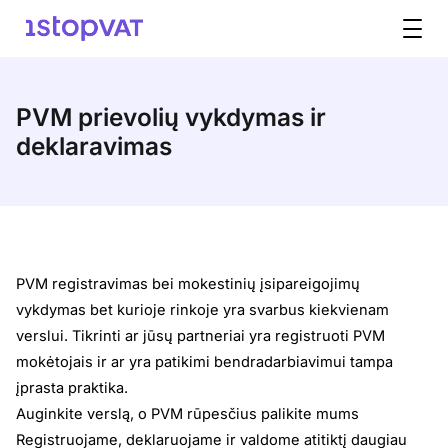
Pereiti prie turinio
PVM prievolių vykdymas ir
deklaravimas
PVM registravimas bei mokestinių įsipareigojimų
vykdymas bet kurioje rinkoje yra svarbus kiekvienam
verslui. Tikrinti ar jūsų partneriai yra registruoti PVM
mokėtojais ir ar yra patikimi bendradarbiavimui tampa
įprasta praktika.
Auginkite verslą, o PVM rūpesčius palikite mums
Registruojame, deklaruojame ir valdome atitiktį daugiau