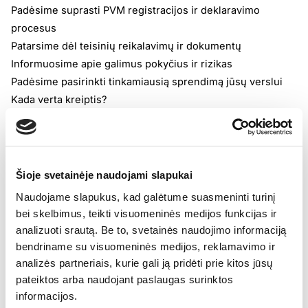
Padėsime suprasti PVM registracijos ir deklaravimo
procesus
Patarsime dėl teisinių reikalavimų ir dokumentų
Informuosime apie galimus pokyčius ir rizikas
Padėsime pasirinkti tinkamiausią sprendimą jūsų verslui
Kada verta kreiptis?
Pradedate veiklą naujoje šalyje
Plečiate el. prekybą ar platformų paslaugas
Norite optimizuoti mokesčių procedūras
Susiduriate su neaiškumais dėl PVM deklaravimo ar
Šioje svetainėje naudojami slapukai
mokėjimų
Naudojame slapukus, kad galėtume suasmeninti turinį
Kaip vyksta konsultacija?
bei skelbimus, teikti visuomeninės medijos funkcijas ir
Registruojatės nemokamai konsultacijai
analizuoti srautą. Be to, svetainės naudojimo informaciją
Ekspertai įvertina jūsų situaciją
bendriname su visuomeninės medijos, reklamavimo ir
Gaunate individualias rekomendacijas ir atsakymus į
analizės partneriais, kurie gali ją pridėti prie kitos jūsų
klausimus
pateiktos arba naudojant paslaugas surinktos
informacijos.