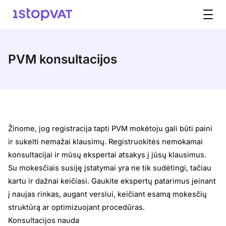
Pereiti prie turinio
PVM konsultacijos
Žinome, jog registracija tapti PVM mokėtoju gali būti paini
ir sukelti nemažai klausimų. Registruokitės nemokamai
konsultacijai ir mūsų ekspertai atsakys į jūsų klausimus.
Su mokesčiais susiję įstatymai yra ne tik sudėtingi, tačiau
kartu ir dažnai keičiasi. Gaukite ekspertų patarimus įeinant
į naujas rinkas, augant verslui, keičiant esamą mokesčių
struktūrą ar optimizuojant procedūras.
Konsultacijos nauda