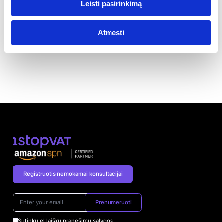
Ar galima deklaruoti ir
Leisti pasirinkimą
registruoti atgaline
data?
Atmesti
Registruotis nemokamai konsultacijai
Prenumeruoti
Sutinku
el.laiškų pranešimų sąlygos
.