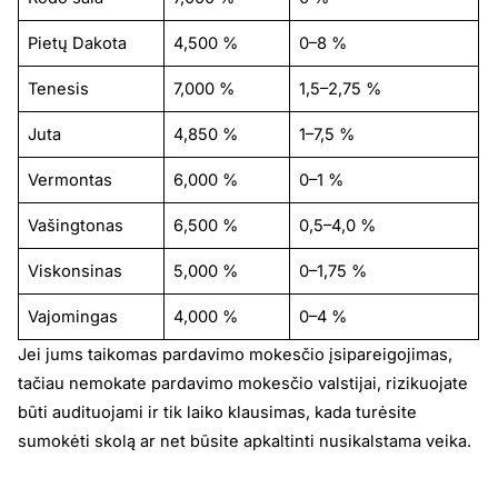
Pietų Dakota
4,500 %
0–8 %
Tenesis
7,000 %
1,5–2,75 %
Juta
4,850 %
1–7,5 %
Vermontas
6,000 %
0–1 %
Vašingtonas
6,500 %
0,5–4,0 %
Viskonsinas
5,000 %
0–1,75 %
Vajomingas
4,000 %
0–4 %
Jei jums taikomas pardavimo mokesčio įsipareigojimas,
tačiau nemokate pardavimo mokesčio valstijai, rizikuojate
būti audituojami ir tik laiko klausimas, kada turėsite
sumokėti skolą ar net būsite apkaltinti nusikalstama veika.