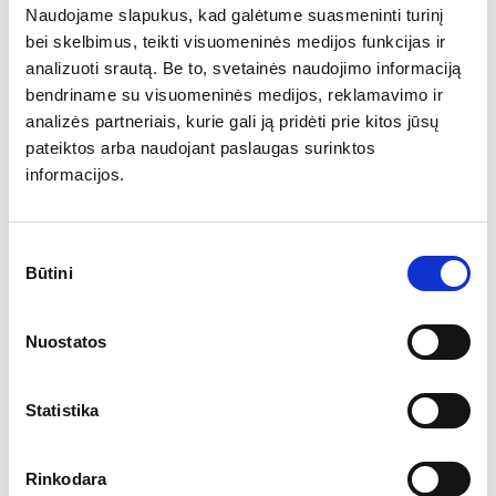
Naudojame slapukus, kad galėtume suasmeninti turinį
Niujorkas
bei skelbimus, teikti visuomeninės medijos funkcijas ir
Šiaurės Karolina
analizuoti srautą. Be to, svetainės naudojimo informaciją
bendriname su visuomeninės medijos, reklamavimo ir
Ohajas
analizės partneriais, kurie gali ją pridėti prie kitos jūsų
pateiktos arba naudojant paslaugas surinktos
Pensilvanija
informacijos.
Rodo sala
Pietų Dakota
Sutikimo
Būtini
pasirinkimas
Tenesis
Teksasas
Nuostatos
Juta
Statistika
Vermontas
Vašingtonas
Rinkodara