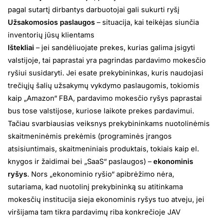
pagal sutartį dirbantys darbuotojai gali sukurti ryšį
Užsakomosios paslaugos
– situacija, kai teikėjas siunčia
inventorių jūsų klientams
Ištekliai
– jei sandėliuojate prekes, kurias galima įsigyti
valstijoje, tai paprastai yra pagrindas pardavimo mokesčio
ryšiui susidaryti. Jei esate prekybininkas, kuris naudojasi
trečiųjų šalių užsakymų vykdymo paslaugomis, tokiomis
kaip „Amazon“ FBA, pardavimo mokesčio ryšys paprastai
bus tose valstijose, kuriose laikote prekes pardavimui.
Tačiau svarbiausias veiksnys prekybininkams nuotolinėmis
skaitmeninėmis prekėmis (programinės įrangos
atsisiuntimais, skaitmeniniais produktais, tokiais kaip el.
knygos ir žaidimai bei „SaaS“ paslaugos) –
ekonominis
ryšys
. Nors „ekonominio ryšio“ apibrėžimo nėra,
sutariama, kad nuotolinį prekybininką su atitinkama
mokesčių institucija sieja ekonominis ryšys tuo atveju, jei
viršijama tam tikra pardavimų riba konkrečioje JAV