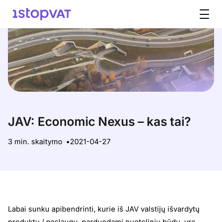
Pereiti prie turinio
JAV: Economic Nexus – kas tai?
3 min. skaitymo
2021-04-27
Labai sunku apibendrinti, kurie iš JAV valstijų išvardytų