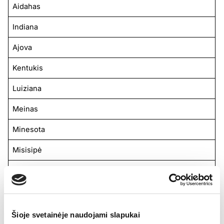
Aidahas
Indiana
Ajova
Kentukis
Luiziana
Meinas
Minesota
Misisipė
Nebraska
Naujasis Džersis
Naujasis Meksikas
Šioje svetainėje naudojami slapukai