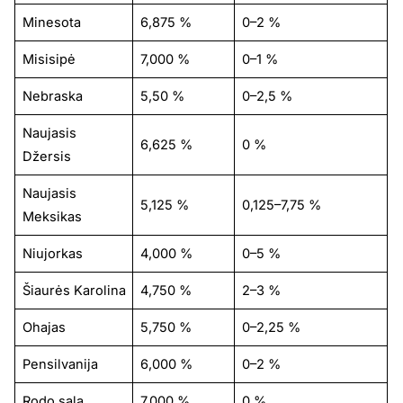
Minesota
6,875 %
0–2 %
Misisipė
7,000 %
0–1 %
Nebraska
5,50 %
0–2,5 %
Naujasis
6,625 %
0 %
Džersis
Naujasis
5,125 %
0,125–7,75 %
Meksikas
Niujorkas
4,000 %
0–5 %
Šiaurės Karolina
4,750 %
2–3 %
Ohajas
5,750 %
0–2,25 %
Pensilvanija
6,000 %
0–2 %
Rodo sala
7,000 %
0 %