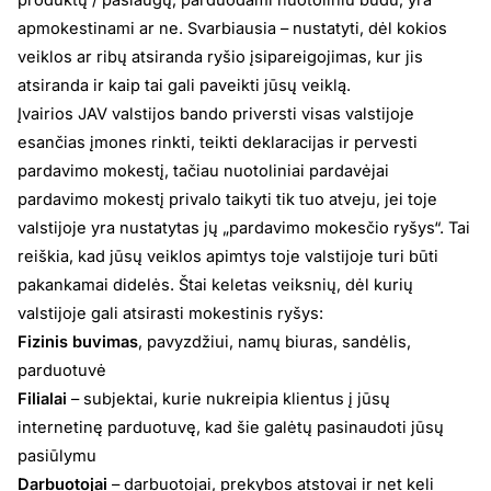
produktų / paslaugų, parduodami nuotoliniu būdu, yra
apmokestinami ar ne. Svarbiausia – nustatyti, dėl kokios
veiklos ar ribų atsiranda ryšio įsipareigojimas, kur jis
atsiranda ir kaip tai gali paveikti jūsų veiklą.
Įvairios JAV valstijos bando priversti visas valstijoje
esančias įmones rinkti, teikti deklaracijas ir pervesti
pardavimo mokestį, tačiau nuotoliniai pardavėjai
pardavimo mokestį privalo taikyti tik tuo atveju, jei toje
valstijoje yra nustatytas jų „pardavimo mokesčio ryšys“. Tai
reiškia, kad jūsų veiklos apimtys toje valstijoje turi būti
pakankamai didelės. Štai keletas veiksnių, dėl kurių
valstijoje gali atsirasti mokestinis ryšys:
Fizinis buvimas
, pavyzdžiui, namų biuras, sandėlis,
parduotuvė
Filialai
– subjektai, kurie nukreipia klientus į jūsų
internetinę parduotuvę, kad šie galėtų pasinaudoti jūsų
pasiūlymu
Darbuotojai
– darbuotojai, prekybos atstovai ir net keli